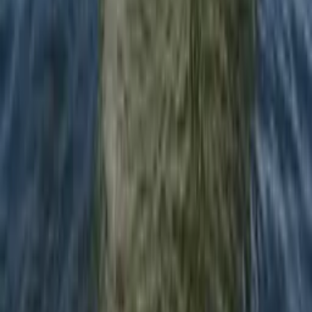
Політика конфіденційності
Умови та положення
Контакти
biuro
@
naczarter.pl
+48 516 700 953
Aleja Wojska Polskiego 39
11-500 Giżycko
NIP:
PL7123296295
REGON:
361498776
KRS:
0000557589
Знайдіть ідеальну яхту на Мазурах
Порівнюйте ціни, перевіряйте наявність та бронюйте онлайн.
Переглянути яхти
Моделі яхт