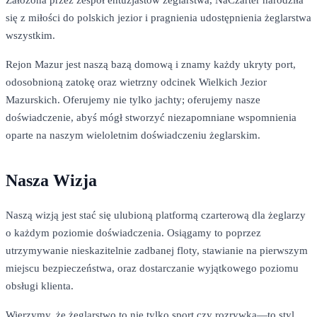
się z miłości do polskich jezior i pragnienia udostępnienia żeglarstwa
wszystkim.
Rejon Mazur jest naszą bazą domową i znamy każdy ukryty port,
odosobnioną zatokę oraz wietrzny odcinek Wielkich Jezior
Mazurskich. Oferujemy nie tylko jachty; oferujemy nasze
doświadczenie, abyś mógł stworzyć niezapomniane wspomnienia
oparte na naszym wieloletnim doświadczeniu żeglarskim.
Nasza Wizja
Naszą wizją jest stać się ulubioną platformą czarterową dla żeglarzy
o każdym poziomie doświadczenia. Osiągamy to poprzez
utrzymywanie nieskazitelnie zadbanej floty, stawianie na pierwszym
miejscu bezpieczeństwa, oraz dostarczanie wyjątkowego poziomu
obsługi klienta.
Wierzymy, że żeglarstwo to nie tylko sport czy rozrywka—to styl