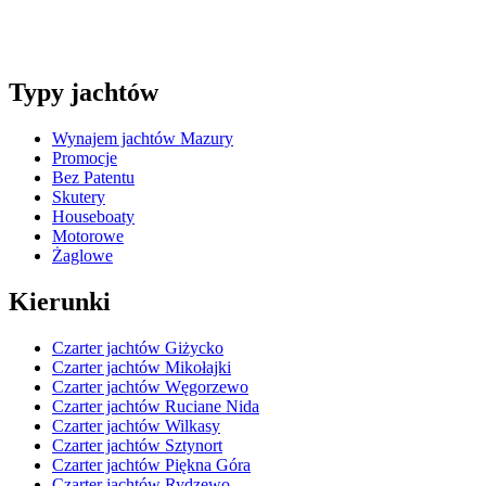
Typy jachtów
Wynajem jachtów Mazury
Promocje
Bez Patentu
Skutery
Houseboaty
Motorowe
Żaglowe
Kierunki
Czarter jachtów Giżycko
Czarter jachtów Mikołajki
Czarter jachtów Węgorzewo
Czarter jachtów Ruciane Nida
Czarter jachtów Wilkasy
Czarter jachtów Sztynort
Czarter jachtów Piękna Góra
Czarter jachtów Rydzewo