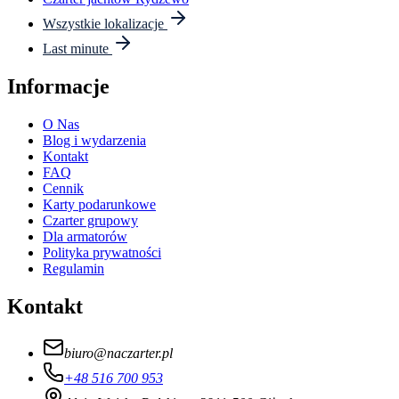
Wszystkie lokalizacje
Last minute
Informacje
O Nas
Blog i wydarzenia
Kontakt
FAQ
Cennik
Karty podarunkowe
Czarter grupowy
Dla armatorów
Polityka prywatności
Regulamin
Kontakt
biuro
@
naczarter.pl
+48 516 700 953