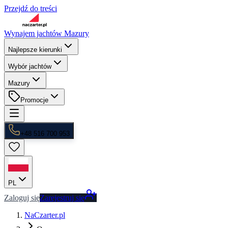
Przejdź do treści
Wynajem jachtów Mazury
Najlepsze kierunki
Wybór jachtów
Mazury
Promocje
+48 516 700 953
PL
Zaloguj się
Zarejestruj się
NaCzarter.pl