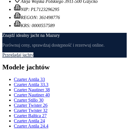
Aleja Wojska Polskiego 39
11-500 Giżycko
NIP:
PL7123296295
REGON:
361498776
KRS:
0000557589
Znajdź idealny jacht na Mazury
Porównuj ceny, sprawdzaj dostępność i rezerwuj online.
Przeglądaj jachty
Modele jachtów
Czarter Antila 33
Czarter Antila 33.3
Czarter Nautiner 38
Czarter Nautiner 40
Czarter Stillo 30
Czarter Twister 26
Czarter Twister 32
Czarter Baltica 27
Czarter Antila 24
Czarter Antila 24.4