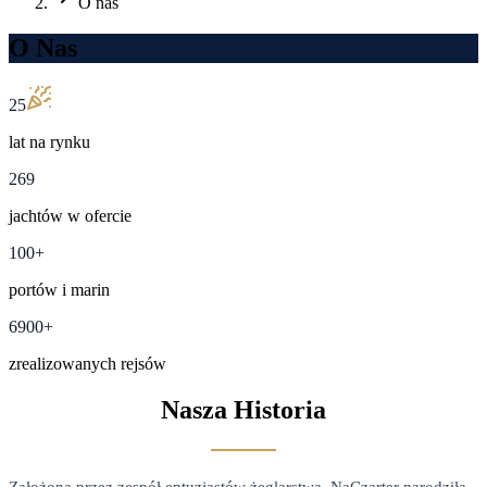
O nas
O Nas
25
lat na rynku
269
jachtów w ofercie
100+
portów i marin
6900+
zrealizowanych rejsów
Nasza Historia
Założona przez zespół entuzjastów żeglarstwa, NaCzarter narodziła