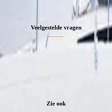
Veelgestelde vragen
Zie ook