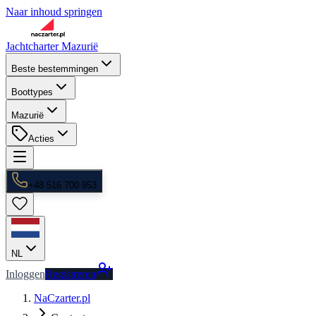
Naar inhoud springen
Jachtcharter Mazurië
Beste bestemmingen
Boottypes
Mazurië
Acties
+48 516 700 953
NL
Inloggen
Registreren
NaCzarter.pl