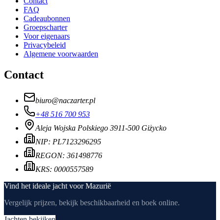
Contact
FAQ
Cadeaubonnen
Groepscharter
Voor eigenaars
Privacybeleid
Algemene voorwaarden
Contact
biuro
@
naczarter.pl
+48 516 700 953
Aleja Wojska Polskiego 39
11-500 Giżycko
NIP:
PL7123296295
REGON:
361498776
KRS:
0000557589
Vind het ideale jacht voor Mazurië
Vergelijk prijzen, bekijk beschikbaarheid en boek online.
Jachten bekijken