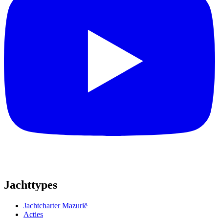
Jachttypes
Jachtcharter Mazurië
Acties