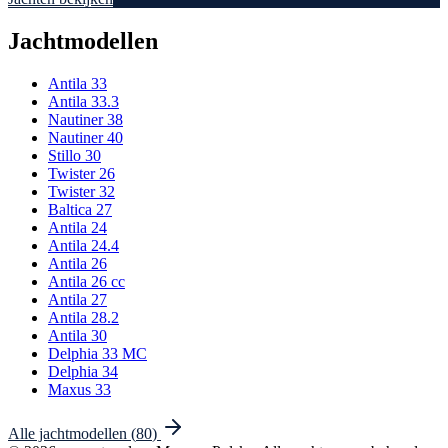
Jachtmodellen
Antila 33
Antila 33.3
Nautiner 38
Nautiner 40
Stillo 30
Twister 26
Twister 32
Baltica 27
Antila 24
Antila 24.4
Antila 26
Antila 26 cc
Antila 27
Antila 28.2
Antila 30
Delphia 33 MC
Delphia 34
Maxus 33
Alle jachtmodellen
(
80
)