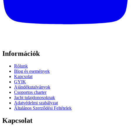
Információk
Rólunk
Blog és események
Kapcsolat
GYIK
Ajándékutalványok
Csoportos charter
Jacht tulajdonosoknak
Adatvédelmi szabályzat
Általános Szerződési Feltételek
Kapcsolat