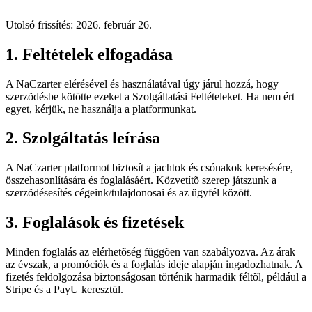
Utolsó frissítés: 2026. február 26.
1. Feltételek elfogadása
A NaCzarter elérésével és használatával úgy járul hozzá, hogy
szerzõdésbe kötötte ezeket a Szolgáltatási Feltételeket. Ha nem ért
egyet, kérjük, ne használja a platformunkat.
2. Szolgáltatás leírása
A NaCzarter platformot biztosít a jachtok és csónakok keresésére,
összehasonlítására és foglalásáért. Közvetítõ szerep játszunk a
szerzõdésesítés cégeink/tulajdonosai és az ügyfél között.
3. Foglalások és fizetések
Minden foglalás az elérhetõség függõen van szabályozva. Az árak
az évszak, a promóciók és a foglalás ideje alapján ingadozhatnak. A
fizetés feldolgozása biztonságosan történik harmadik féltõl, például a
Stripe és a PayU keresztül.