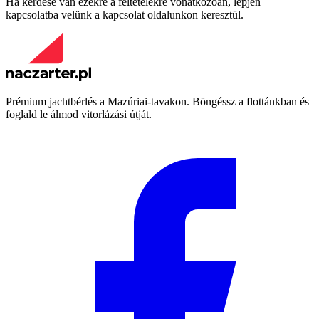
Ha kérdése van ezekre a feltételekre vonatkozóan, lépjen
kapcsolatba velünk a kapcsolat oldalunkon keresztül.
Prémium jachtbérlés a Mazúriai-tavakon. Böngéssz a flottánkban és
foglald le álmod vitorlázási útját.