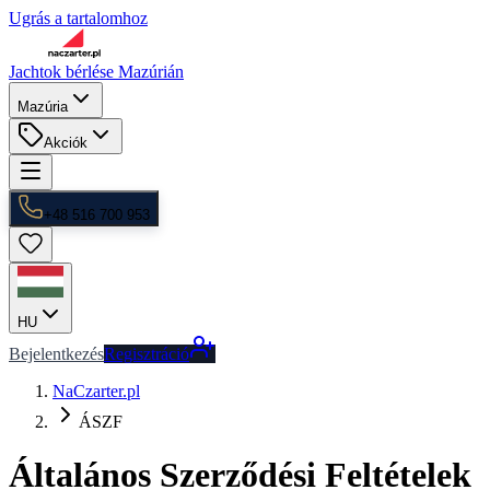
Ugrás a tartalomhoz
Jachtok bérlése Mazúrián
Mazúria
Akciók
+48 516 700 953
HU
Bejelentkezés
Regisztráció
NaCzarter.pl
ÁSZF
Általános Szerződési Feltételek