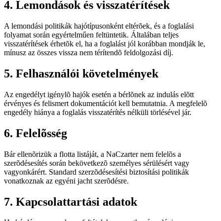
4. Lemondások és visszatérítések
A lemondási politikák hajótípusonként eltérõek, és a foglalási
folyamat során egyértelműen feltüntetik. Általában teljes
visszatérítések érhetõk el, ha a foglalást jól korábban mondják le,
mínusz az összes vissza nem térítendõ feldolgozási díj.
5. Felhasználói követelmények
Az engedélyt igénylõ hajók esetén a bérlõnek az indulás elõtt
érvényes és felismert dokumentációt kell bemutatnia. A megfelelõ
engedély hiánya a foglalás visszatérítés nélküli törlésével jár.
6. Felelõsség
Bár ellenõrizük a flotta listáját, a NaCzarter nem felelõs a
szerõdésesítés során bekövetkezõ személyes sérülésért vagy
vagyonkárért. Standard szerzõdésesítési biztosítási politikák
vonatkoznak az egyéni jacht szerõdésre.
7. Kapcsolattartási adatok