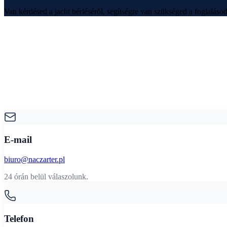
Van kérdésed a jacht bérlésérõl, segítségre van szükséged a foglalásod
E-mail
biuro@naczarter.pl
24 órán belül válaszolunk.
Telefon