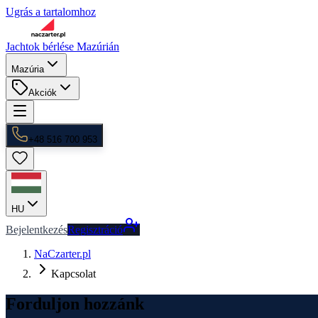
Ugrás a tartalomhoz
Jachtok bérlése Mazúrián
Mazúria
Akciók
+48 516 700 953
HU
Bejelentkezés
Regisztráció
NaCzarter.pl
Kapcsolat
Forduljon hozzánk