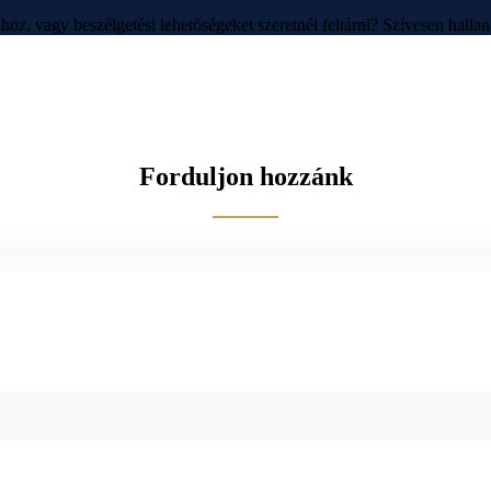
hoz, vagy beszélgetési lehetõségeket szeretnél feltárni? Szívesen hallan
Forduljon hozzánk